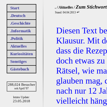
Zum Stichwort:
. / Aktuelles /
Start
↵
Stand: 04.04.2013
.Deutsch
.Geschichte
Diesen Text ben
.Informatik
Klausur. Mit d
.Politik
Aktuelles
dass die Rezep
Kuriositäten
doch etwas zu 
Sonstiges
Rätsel, wie ma
Gästebuch
glauben mag, d
288,024 Besucher
nach nur 12 Ja
seit April '07
letztes Update:
vielleicht hän
23.05.2018