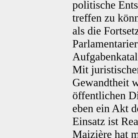
politische En
treffen zu kön
als die Fortse
Parlamentarie
Aufgabenkatal
Mit juristisch
Gewandtheit wi
öffentlichen D
eben ein Akt d
Einsatz ist Rea
Maizière hat mi