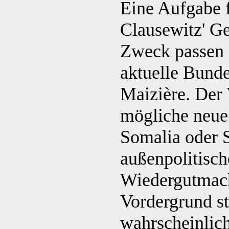
Eine Aufgabe f
Clausewitz' Ge
Zweck passen s
aktuelle Bund
Maizière. Der 
mögliche neue 
Somalia oder 
außenpolitisch
Wiedergutmach
Vordergrund ste
wahrscheinlich