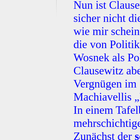
Nun ist Claus
sicher nicht di
wie mir schein
die von Politi
Wosnek als Pol
Clausewitz abe
Vergnügen im 
Machiavellis „
In einem Tafel
mehrschichtige
Zunächst der
s